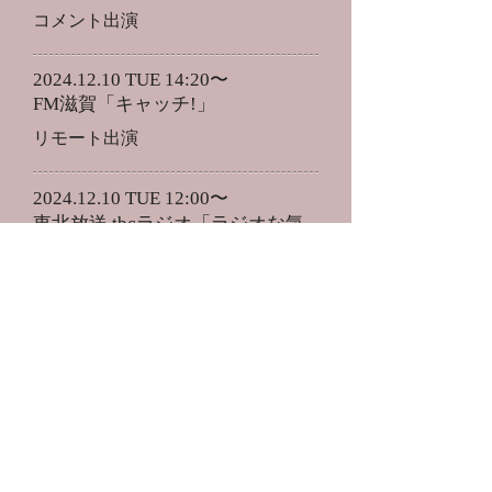
​コメント出演
2024.12.10
TUE 14:20〜
FM滋賀「キャッチ!」
リモート出演
2024.12.10
TUE 12:00〜
東北放送 tbcラジオ「ラジオな気
分」
​コメント出演
2024.12.9
MON 17:00〜
CROSS FM 「URBAN DUSK」
​コメント出演
2024.12.8
SUN 9:00〜
ZIP-FM「otonationary」