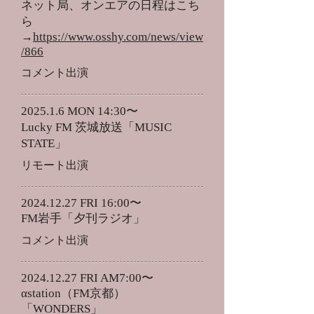
​ネット局、オンエアの日程はこち
ら
→
https://www.osshy.com/news/view
/866
​コメント出演
2025.1.6 MON 14:30〜
Lucky FM 茨城放送「MUSIC
STATE」
​リモート出演
2024.12.27
FRI 16:00〜
FM岩手「夕刊ラジオ」
​コメント出演
2024.12.27
FRI AM7:00〜
αstation（FM京都）
「WONDERS」